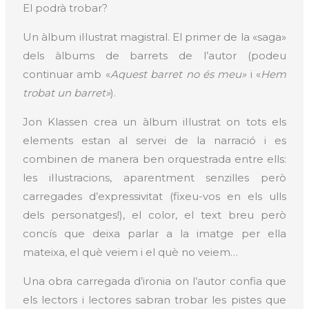
El podrà trobar?
Un àlbum il·lustrat magistral. El primer de la «saga»
dels àlbums de barrets de l’autor (podeu
continuar amb «
Aquest barret no és meu»
i «
Hem
trobat un barret»
).
Jon Klassen crea un àlbum il·lustrat on tots els
elements estan al servei de la narració i es
combinen de manera ben orquestrada entre ells:
les il·lustracions, aparentment senzilles però
carregades d’expressivitat (fixeu-vos en els ulls
dels personatges!), el color, el text breu però
concís que deixa parlar a la imatge per ella
mateixa, el què veiem i el què no veiem…
Una obra carregada d’ironia on l’autor confia que
els lectors i lectores sabran trobar les pistes que