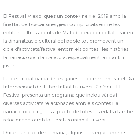
a
b
l
g
o
o
r
o
p
El Festival
M’expliques un conte?
neix el 2019 amb la
a
k
e
finalitat de buscar sinergies i complicitats entre les
m
entitats i altres agents de Matadepera per col·laborar en
la dinamització cultural del poble tot promovent un
cicle d’activitats/festival entorn els contes i les històries,
la narració oral i la literatura, especialment la infantil i
juvenil.
La idea inicial partia de les ganes de commemorar el Dia
Internacional del Llibre Infantil i Juvenil, 2 d’abril. El
Festival presenta un programa que inclou vàries i
diverses activitats relacionades amb els contes i la
narració oral dirigides a públic de totes les edats i també
relacionades amb la literatura infantil i juvenil.
Durant un cap de setmana, alguns dels equipaments i