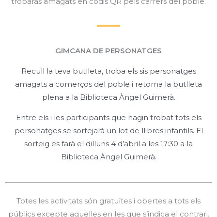
trobaràs amagats en codis QR pels carrers del poble.
GIMCANA DE PERSONATGES
Recull la teva butlleta, troba els sis personatges
amagats a comerços del poble i retorna la butlleta
plena a la Biblioteca Àngel Guimerà.
Entre els i les participants que hagin trobat tots els
personatges se sortejarà un lot de llibres infantils. El
sorteig es farà el dilluns 4 d’abril a les 17:30 a la
Biblioteca Àngel Guimerà.
Totes les activitats són gratuïtes i obertes a tots els
públics excepte aquelles en les que s’indica el contrari.