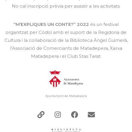
No cal inscripció prèvia per assistir a les activitats.
“M’EXPLIQUES UN CONTE?” 2022
és un festival
organitzat per Còdol amb el suport de la Regidoria de
Cultura i la col·laboració de la Biblioteca Àngel Guimerà,
l’Associació de Comerciants de Matadepera, Xarxa
Matadepera i el Club Stas Tarat.
Ajuntament de Matadepera
L
I
F
E
i
n
a
n
n
s
c
v
k
t
e
e