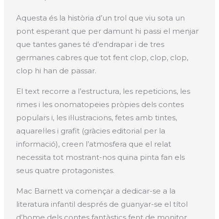
Aquesta és la història d’un trol que viu sota un
pont esperant que per damunt hi passi el menjar
que tantes ganes té d’endrapar i de tres
germanes cabres que tot fent clop, clop, clop,
clop hi han de passar.
El text recorre a l’estructura, les repeticions, les
rimes i les onomatopeies pròpies dels contes
populars i, les il·lustracions, fetes amb tintes,
aquarel·les i grafit (gràcies editorial per la
informació), creen l’atmosfera que el relat
necessita tot mostrant-nos quina pinta fan els
seus quatre protagonistes.
Mac Barnett va començar a dedicar-se a la
literatura infantil després de guanyar-se el títol
d’home dels contes fantàstics fent de monitor