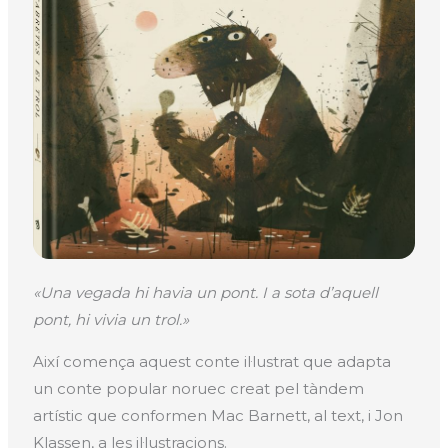
«Una vegada hi havia un pont. I a sota d’aquell
pont, hi vivia un trol.»
Així comença aquest conte il·lustrat que adapta
un conte popular noruec creat pel tàndem
artístic que conformen Mac Barnett, al text, i Jon
Klassen, a les il·lustracions.