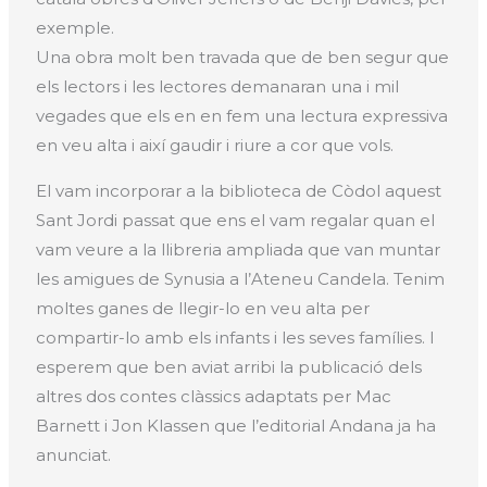
exemple.
Una obra molt ben travada que de ben segur que
els lectors i les lectores demanaran una i mil
vegades que els en en fem una lectura expressiva
en veu alta i així gaudir i riure a cor que vols.
El vam incorporar a la biblioteca de Còdol aquest
Sant Jordi passat que ens el vam regalar quan el
vam veure a la llibreria ampliada que van muntar
les amigues de Synusia a l’Ateneu Candela. Tenim
moltes ganes de llegir-lo en veu alta per
compartir-lo amb els infants i les seves famílies. I
esperem que ben aviat arribi la publicació dels
altres dos contes clàssics adaptats per Mac
Barnett i Jon Klassen que l’editorial Andana ja ha
anunciat.