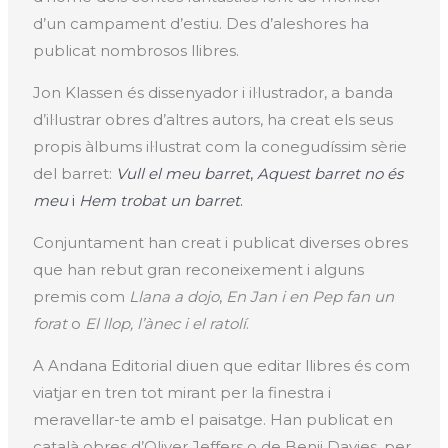
d’un campament d’estiu. Des d’aleshores ha
publicat nombrosos llibres.
Jon Klassen és dissenyador i il·lustrador, a banda
d’il·lustrar obres d’altres autors, ha creat els seus
propis àlbums il·lustrat com la conegudíssim sèrie
del barret:
Vull el meu barret
,
Aquest barret no és
meu
i
Hem trobat un barret
.
Conjuntament han creat i publicat diverses obres
que han rebut gran reconeixement i alguns
premis com
Llana a dojo
,
En Jan i en Pep fan un
forat
o
El llop, l’ànec i el ratolí
.
A Andana Editorial diuen que editar llibres és com
viatjar en tren tot mirant per la finestra i
meravellar-te amb el paisatge. Han publicat en
català obres d’Oliver Jeffers o de Benji Davies, per