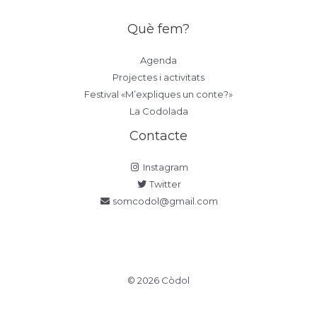
Què fem?
Agenda
Projectes i activitats
Festival «M’expliques un conte?»
La Codolada
Contacte
Instagram
Twitter
somcodol@gmail.com
© 2026 Còdol