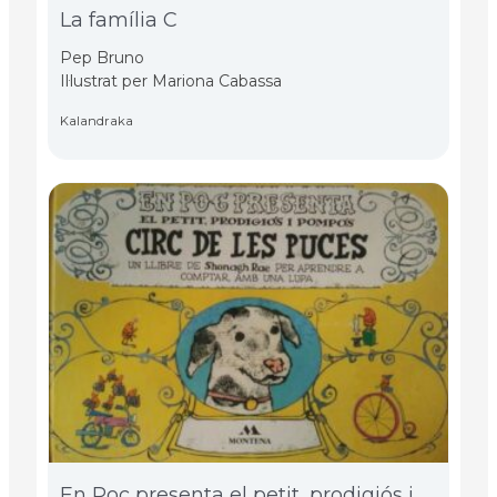
La família C
Pep Bruno
Il·lustrat per Mariona Cabassa
Kalandraka
En Poc presenta el petit, prodigiós i